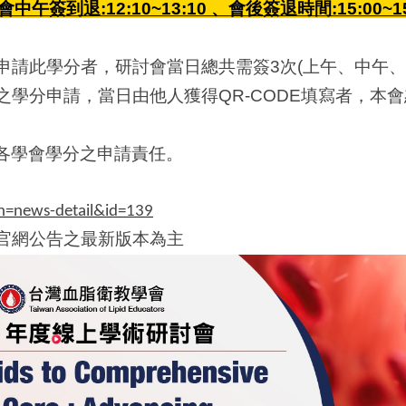
會中午簽到退:12:10~13:10 、會後簽退時間:15:00~15
申請此學分者，研討會當日總共需簽3次(上午、中午、
之學分申請，當日由他人獲得QR-CODE填寫者，本
各學會學分之申請責任。
on=news-detail&id=139
以官網公告之最新版本為主