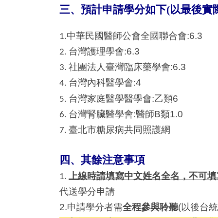
三、預計申請學分如下(以最後實
中華民國醫師公會全國聯合會
:6.3
1.
台灣護理學會:6.3
2.
臨床藥學會:6.3
3. 社團法人臺灣
台灣內科醫學會:4
4.
台灣家庭醫學醫學會:乙類6
5.
台灣腎臟醫學會:醫師B類1.0
6.
臺北市糖尿病共同照護網
7.
四、其餘注意事項
上線時請填寫中文姓名全名，不可填
1.
代送學分申請
2.申請學分者需
全程參與聆聽
(以後台