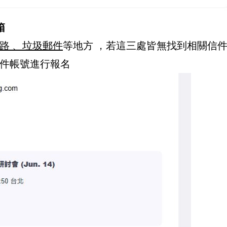
箱
路 、垃圾郵件
等地方 ，若這三處皆無找到相關信件
郵件帳號進行報名