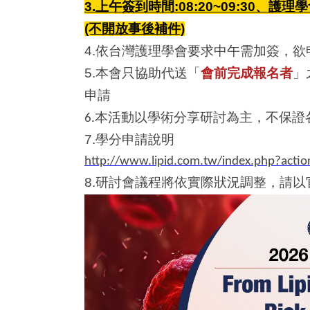
3.上午簽到時間:08:20~09:30、護理學
(不開放事後補件)
4.依台灣護理學會要求中午需加簽，欲
5.本會只協助代送「
會前完成報名者
」
申請
本活動以學術分享研討為主，不保證
6.
7.學分申請說明
http://www.lipid.com.tw/index.php?acti
8.研討會議程將依實際狀況調整，請