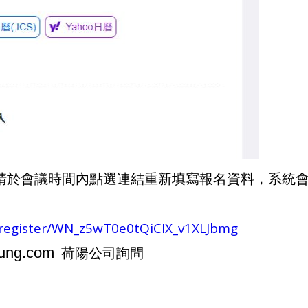
，請於會議時間內點選連結重新填寫報名資料，系統
/register/WN_z5wT0e0tQiCIX_v1XLJbmg
詢問
ung.com
荷陽公司