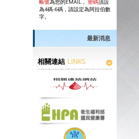
帳號
為您的EMAIL，
密碼
須設
為4碼-6碼，請設定為阿拉伯數
字。
最新消息
相關連結
LINKS