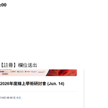
:00
部【註冊】欄位送出