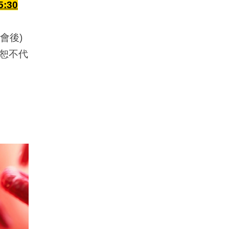
:30
會後)
會恕不代