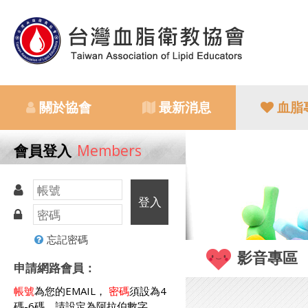
關於協會
最新消息
血脂
會員登入
Members
登入
忘記密碼
影音專區
申請網路會員：
帳號
為您的EMAIL，
密碼
須設為4
碼-6碼，請設定為阿拉伯數字。