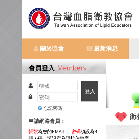
關於協會
最新消息
會員登入
Members
登入
忘記密碼
衛
申請網路會員：
帳號
為您的EMAIL，
密碼
須設為4
碼-6碼，請設定為阿拉伯數字。