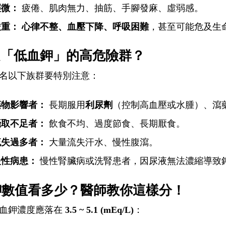
輕微：
疲倦、肌肉無力、抽筋、手腳發麻、虛弱感。
嚴重：
心律不整、血壓下降、呼吸困難
，甚至可能危及生
是「低血鉀」的高危險群？
名以下族群要特別注意：
藥物影響者：
長期服用
利尿劑
（控制高血壓或水腫）、瀉
攝取不足者：
飲食不均、過度節食、長期厭食。
流失過多者：
大量流失汗水、慢性腹瀉。
慢性病患：
慢性腎臟病或洗腎患者，因尿液無法濃縮導致
鉀數值看多少？醫師教你這樣分！
血鉀濃度應落在
3.5 ~ 5.1 (mEq/L)
：