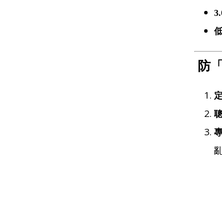
3.
低
防「