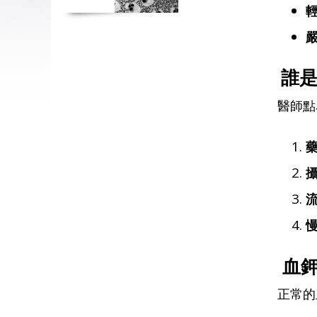
誰
醫師點
血
正常的