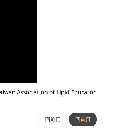
ssociation of Lipid Educator
回前頁
回首頁