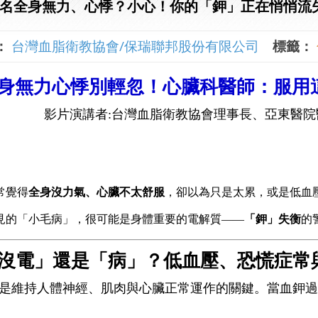
名全身無力、心悸？小心！你的「鉀」正在悄悄流
：
台灣血脂衛教協會/保瑞聯邦股份有限公司
標籤：
身無力心悸別輕忽！心臟科醫師：服用
影片演講者:台灣血脂衛教協會理事長、亞東醫院
常覺得
全身沒力氣、心臟不太舒服
，卻以為只是太累，或是低血
見的「小毛病」，很可能是身體重要的電解質——
「鉀」失衡
的
沒電」還是「病」？低血壓、恐慌症常
是維持人體神經、肌肉與心臟正常運作的關鍵。當血鉀過