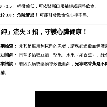
0 ~ 3.5
：
輕微偏低，可依醫囑口服補鉀或調整飲食。
於 3.0：
危險警戒！
可能引發致命性心律不整。
鉀」流失 3 招，守護心臟健康！
定期檢查：
尤其是服用利尿劑的患者，請務必追蹤血鉀濃
聰明補鉀：
日常多攝取豆類、堅果、水果（如香蕉）、綠
專業諮詢：
若因疾病或藥物導致低血鉀，
光靠吃香蕉是不
亂補。