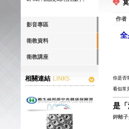
莫
作者
影音專區
全
衛教資料
衛教講座
相關連結
LINKS
你是否
看似常
是「
鉀離子