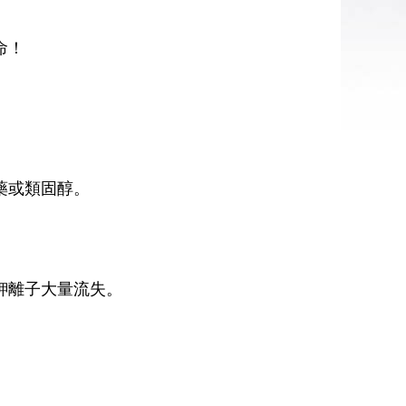
命！
藥或類固醇。
鉀離子大量流失。