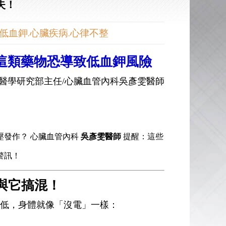
失！
低血鉀.心臟疾病.心律不整
這類藥物恐導致低血鉀風險
醫學研究部主任/心臟血管內科吳彥雯醫師
壓發作？ 心臟血管內科
吳彥雯醫師
提醒：這些
警訊！
與它搞混！
低，身體就像「沒電」一樣：