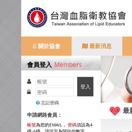
關於協會
最新消息
會員登入
Members
登入
忘記密碼
最
申請網路會員：
帳號
為您的EMAIL，
密碼
須設為4
碼-6碼，請設定為阿拉伯數字。