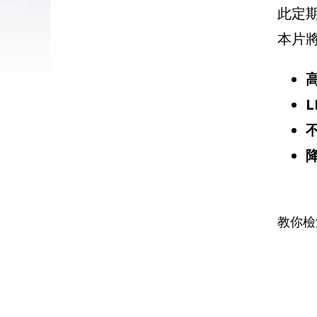
此定
本片
教你檢