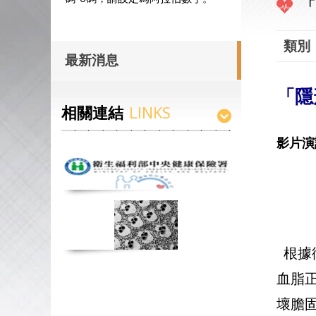
「
類別
最新消息
「隱
相關連結
LINKS
影片演
台灣
根據
血脂
壞膽